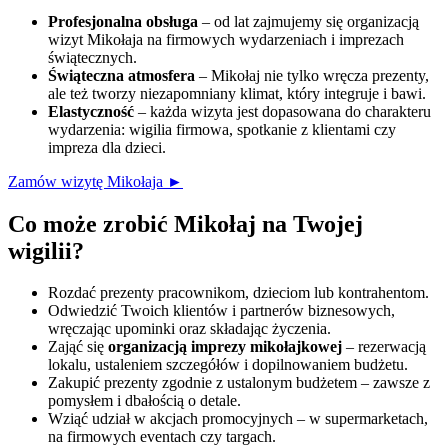
Profesjonalna obsługa
– od lat zajmujemy się organizacją
wizyt Mikołaja na firmowych wydarzeniach i imprezach
świątecznych.
Świąteczna atmosfera
– Mikołaj nie tylko wręcza prezenty,
ale też tworzy niezapomniany klimat, który integruje i bawi.
Elastyczność
– każda wizyta jest dopasowana do charakteru
wydarzenia: wigilia firmowa, spotkanie z klientami czy
impreza dla dzieci.
Zamów wizytę Mikołaja ►
Co może zrobić Mikołaj na Twojej
wigilii?
Rozdać prezenty pracownikom, dzieciom lub kontrahentom.
Odwiedzić Twoich klientów i partnerów biznesowych,
wręczając upominki oraz składając życzenia.
Zająć się
organizacją imprezy mikołajkowej
– rezerwacją
lokalu, ustaleniem szczegółów i dopilnowaniem budżetu.
Zakupić prezenty zgodnie z ustalonym budżetem – zawsze z
pomysłem i dbałością o detale.
Wziąć udział w akcjach promocyjnych – w supermarketach,
na firmowych eventach czy targach.