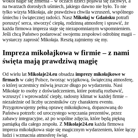
wokół nagle się zmienia – w oczach dzieci pojawia się zachwyt, a
na twarzach dorosłych uśmiech, jakiego dawno nie było. To nie
tylko wizyta Mikołaja, ale prawdziwa chwila wzruszeń, wspólnego
śmiechu i świątecznej radości. Nasz
Mikołaj w Gdańsku
potrafi
poruszyć serca, stworzyć ciepłą, rodzinną atmosferę i sprawić, że
każda firmowa impreza staje się niezapomnianym wspomnieniem.
Jeśli chcą Państwo podarować swojemu zespołowi odrobinę magii –
wystarczy zaprosić Mikołaja. Resztą zajmiemy się my.
Impreza mikołajkowa w firmie – z nami
święta mają prawdziwą magię
Od wielu lat
Mikolaje24.eu
obsadza
imprezy mikołajkowe w
firmach
w całej Polsce, tworząc wyjątkową, świąteczną atmosferę,
o której uczestnicy mówią jeszcze długo po wydarzeniu. Nasi
Mikołaje to osoby z doświadczeniem, które potrafią rozbawić,
wzruszyć i wprowadzić ciepły, radosny klimat w każdej firmie –
niezależnie od liczby uczestników czy charakteru eventu.
Przygotowujemy pełną oprawę mikołajkową, dopasowaną do
Państwa potrzeb: od uroczystego wręczania prezentów, przez
zabawy integracyjne, aż po wspólne zdjęcia, które będą piękną
pamiątką dla całego zespołu. Z
Mikolaje24.eu
każda firmowa
impreza mikołajkowa staje się magicznym wydarzeniem, które łączy
ludzi i wzmacnia atmosferę świąt.