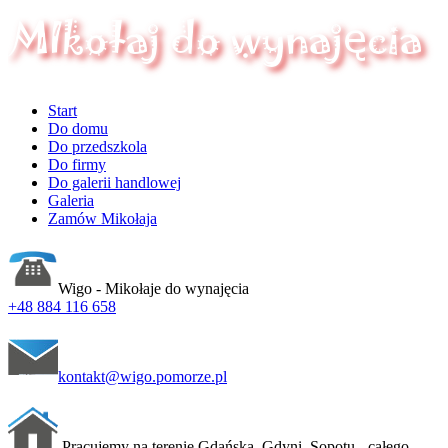
Start
Do domu
Do przedszkola
Do firmy
Do galerii handlowej
Galeria
Zamów Mikołaja
Wigo - Mikołaje do wynajęcia
+48 884 116 658
kontakt@wigo.pomorze.pl
Pracujemy na terenie Gdańska, Gdyni, Sopotu - całego