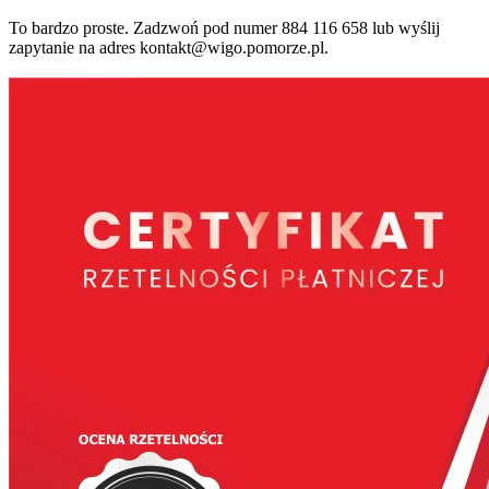
To bardzo proste. Zadzwoń pod numer 884 116 658 lub wyślij
zapytanie na adres kontakt@wigo.pomorze.pl.